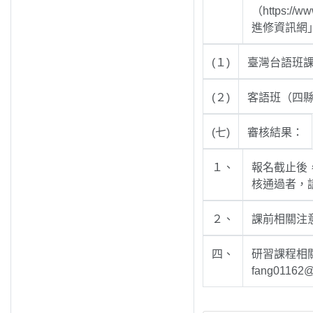
（https:
進修資訊網
(１)
臺灣台語班課程
(２)
客語班（四縣
(七)
審核結果：
１、
報名截止後
核通過者，
２、
課前相關注
四、
研習課程相關
fang01162@