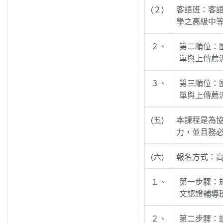
(２)
客語班：客
學之高級中等
２、
第二順位：
單與上傳薦
３、
第三順位：
單與上傳薦
(五)
本課程是為
力，並且務
(六)
報名方式：
１、
第一步驟：於1
文認證輔導
２、
第二步驟：請