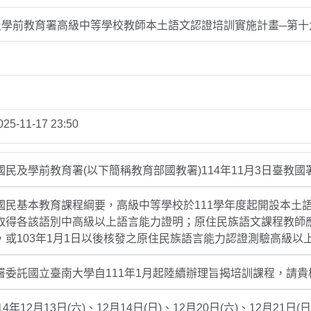
及學前教育署高級中等學校教師本土語文認證培訓實施計畫─第十
025-11-17 23:50
民及學前教育署(以下簡稱教育部國教署)114年11月3日臺教國署原
國民基本教育課程綱要，高級中等學校於111學年度起開設本土
取得各該語別中高級以上語言能力證明；原住民族語文課程教師應取
，或103年1月1日以後核發之原住民族語言能力認證測驗高級以
署委託國立臺南大學自111年1月起陸續辦理旨揭培訓課程，請貴
4年12月13日(六)、12月14日(日)、12月20日(六)、12月21日