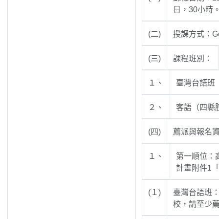
日，30小時
(二)
授課方式：G
(三)
課程班別：
１、
臺灣台語班（
２、
客語（四縣腔
(四)
薦派與報名
１、
第一順位：
計畫附件1
(１)
臺灣台語班
校，請至少薦