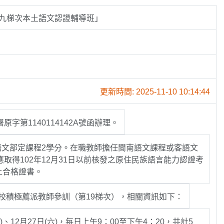
九梯次本土語文認證輔導班」
更新時間: 2025-11-10 10:14:44
字第1140114142A號函辦理。
語文部定課程2學分。在職教師擔任閩南語文課程或客語文
得102年12月31日以前核發之原住民族語言能力認證考
上合格證書。
校積極薦派教師參訓（第19梯次），相關資訊如下：
(日)、12月27日(六)，每日上午9：00至下午4：20，共計5