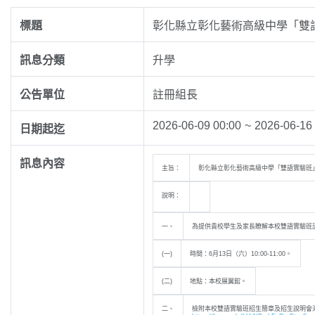
標題
彰化縣立彰化藝術高級中學「雙
訊息分類
升學
公告單位
註冊組長
2026-06-09 00:00
~
2026-06-16
日期起迄
訊息內容
主旨：
彰化縣立彰化藝術高級中學「雙語實驗班
說明：
一、
為提供貴校學生及家長瞭解本校雙語實驗班
(一)
時間：6月13日（六）10:00-11:00。
(二)
地點：本校展翼館。
二、
檢附本校雙語實驗班招生簡章及招生說明會