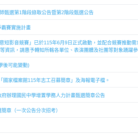
教師甄選第1階段錄取公告暨第2階段甄選公告
養爭霸賽實施計畫
創意短影音競賽」已於115年6月9日正式啟動，並配合競賽推動
」等資訊，請惠予轉知所轄各單位、表演團體及社團等對象踴躍
學後可能變動)
國家檔案館115年志工召募簡章」及海報電子檔。
政府辦理國民中學增置學務人力計畫甄選簡章公告
選簡章（一次公告分次招考）