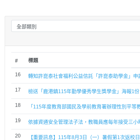
標題
#
16
轉知許崑泰社會福利公益信託「許崑泰助學金」申
17
檢送「鹿港鎮115年勤學優秀學生獎學金」海報1份
18
「115年度教育部國民及學前教育署辦理性別平等
19
依據資通安全管理法子法，教職員應每年接受三小
20
【重要訊息】115年8月3日（一）暑假第1次返校